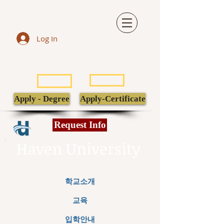
Log In
LIBRARY
TRANSCRIPT
POPULI
EBSCO
Apply - Degree
Apply-Certificate
Request Info
Haven University
학교소개
교육
입학안내