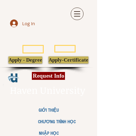
Log In
LIBRARY
TRANSCRIPT
POPULI
EBSCO
Apply - Degree
Apply-Certificate
Request Info
Haven University
GIỚI THIỆU
CHƯƠNG TRÌNH HỌC
NHẬP HỌC