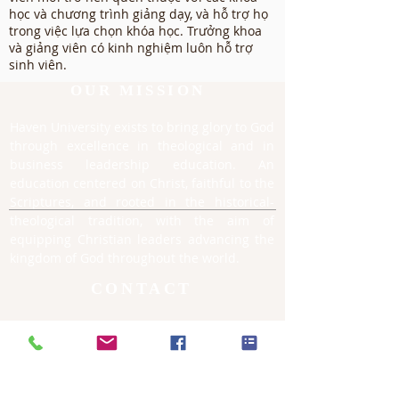
học và chương trình giảng dạy, và hỗ trợ họ
trong việc lựa chọn khóa học. Trưởng khoa
và giảng viên có kinh nghiệm luôn hỗ trợ
sinh viên.
OUR MISSION
Haven University exists to bring glory to God
through excellence in theological and in
business leadership education. An
education centered on Christ, faithful to the
Scriptures, and rooted in the historical-
theological tradition, with the aim of
equipping Christian leaders advancing the
kingdom of God throughout the world.
CONTACT
714.592.7878
English
714 636.1725
- Fax